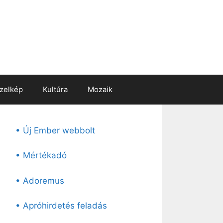
zelkép
Kultúra
Mozaik
• Új Ember webbolt
• Mértékadó
• Adoremus
• Apróhirdetés feladás