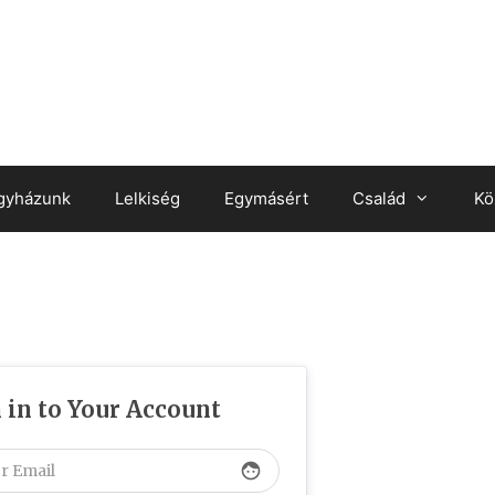
gyházunk
Lelkiség
Egymásért
Család
Kö
 in to Your Account
face