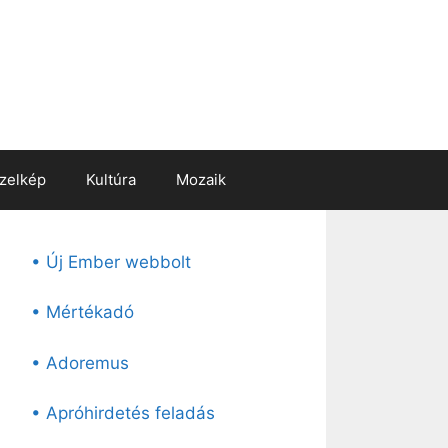
zelkép
Kultúra
Mozaik
• Új Ember webbolt
• Mértékadó
• Adoremus
• Apróhirdetés feladás