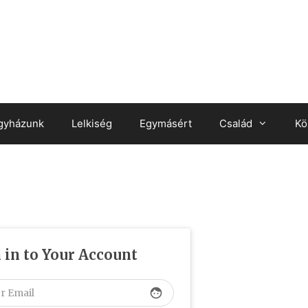
gyházunk
Lelkiség
Egymásért
Család
Kö
 in to Your Account
face