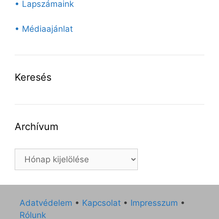
• Lapszámaink
• Médiaajánlat
Keresés
Archívum
Archívum
Adatvédelem
•
Kapcsolat
•
Impresszum
•
Rólunk