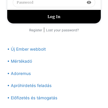
visibility
|
Register
Lost your password?
• Új Ember webbolt
• Mértékadó
• Adoremus
• Apróhirdetés feladás
• Előfizetés és támogatás