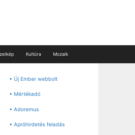
zelkép
Kultúra
Mozaik
• Új Ember webbolt
• Mértékadó
• Adoremus
• Apróhirdetés feladás