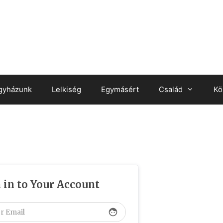
gyházunk
Lelkiség
Egymásért
Család
Kö
 in to Your Account
face