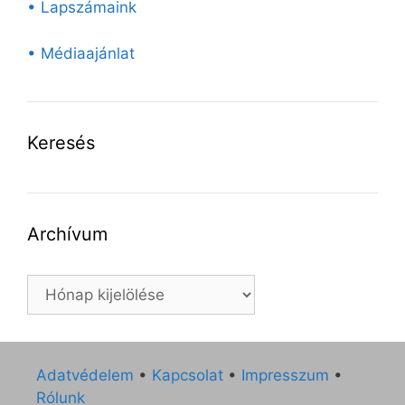
• Lapszámaink
• Médiaajánlat
Keresés
Archívum
Archívum
Adatvédelem
•
Kapcsolat
•
Impresszum
•
Rólunk