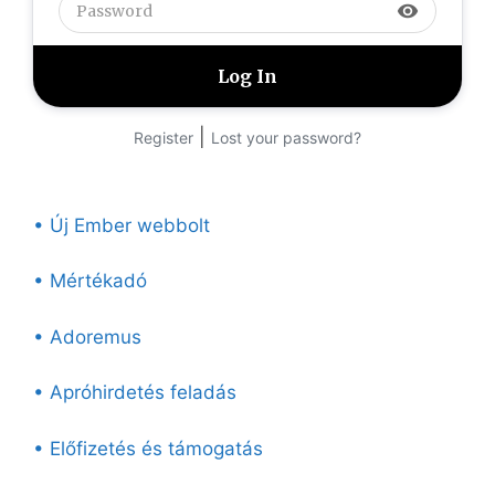
visibility
|
Register
Lost your password?
• Új Ember webbolt
• Mértékadó
• Adoremus
• Apróhirdetés feladás
• Előfizetés és támogatás