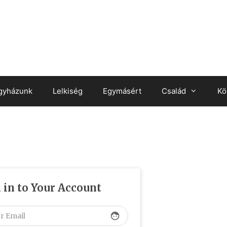
gyházunk
Lelkiség
Egymásért
Család
Kö
 in to Your Account
face