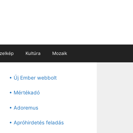
zelkép
Kultúra
Mozaik
• Új Ember webbolt
• Mértékadó
• Adoremus
• Apróhirdetés feladás