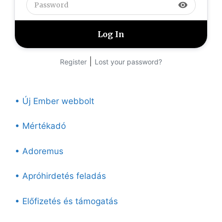
visibility
|
Register
Lost your password?
• Új Ember webbolt
• Mértékadó
• Adoremus
• Apróhirdetés feladás
• Előfizetés és támogatás