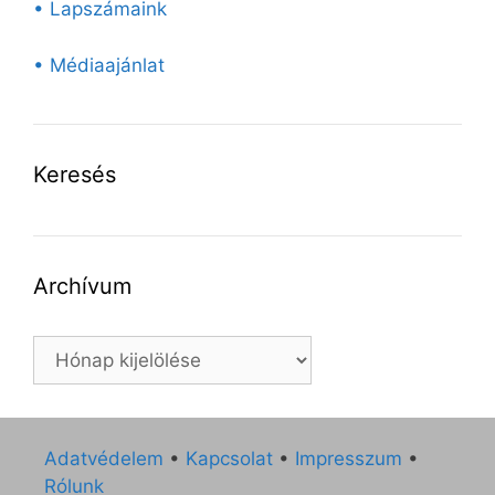
• Lapszámaink
• Médiaajánlat
Keresés
Archívum
Archívum
Adatvédelem
•
Kapcsolat
•
Impresszum
•
Rólunk