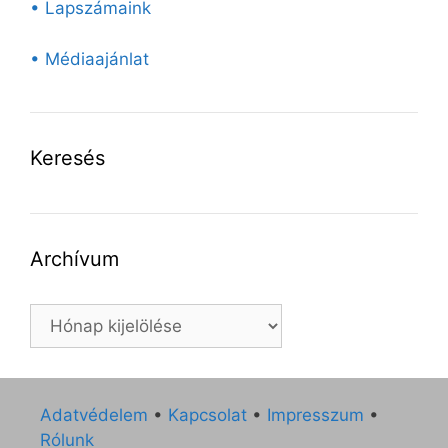
• Lapszámaink
• Médiaajánlat
Keresés
Archívum
Archívum
Adatvédelem
•
Kapcsolat
•
Impresszum
•
Rólunk