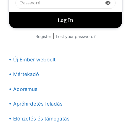
visibility
|
Register
Lost your password?
• Új Ember webbolt
• Mértékadó
• Adoremus
• Apróhirdetés feladás
• Előfizetés és támogatás