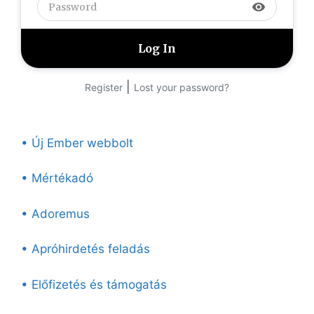
visibility
|
Register
Lost your password?
• Új Ember webbolt
• Mértékadó
• Adoremus
• Apróhirdetés feladás
• Előfizetés és támogatás