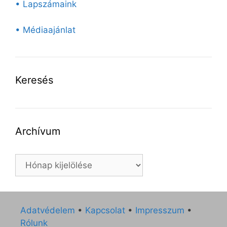
• Lapszámaink
• Médiaajánlat
Keresés
Archívum
Archívum
Adatvédelem
•
Kapcsolat
•
Impresszum
•
Rólunk