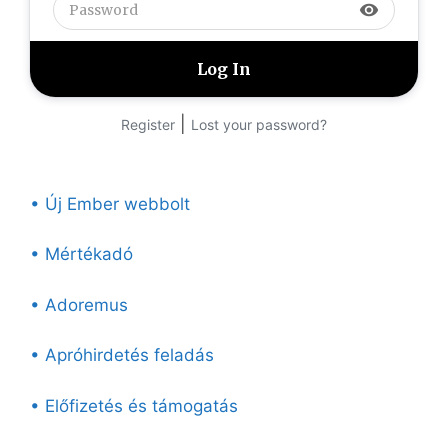
visibility
|
Register
Lost your password?
• Új Ember webbolt
• Mértékadó
• Adoremus
• Apróhirdetés feladás
• Előfizetés és támogatás