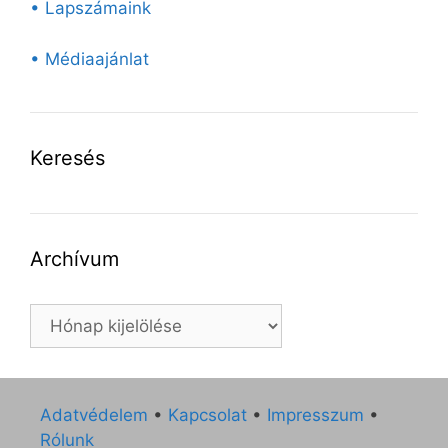
• Lapszámaink
• Médiaajánlat
Keresés
Archívum
Archívum
Adatvédelem
•
Kapcsolat
•
Impresszum
•
Rólunk