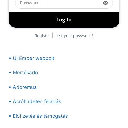
visibility
|
Register
Lost your password?
• Új Ember webbolt
• Mértékadó
• Adoremus
• Apróhirdetés feladás
• Előfizetés és támogatás