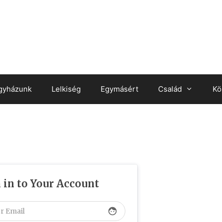
gyházunk
Lelkiség
Egymásért
Család
Kö
 in to Your Account
face