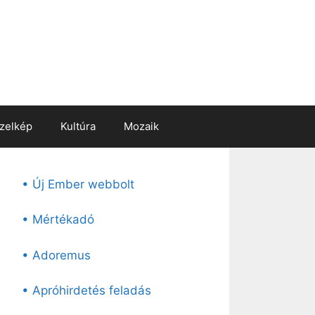
zelkép
Kultúra
Mozaik
• Új Ember webbolt
• Mértékadó
• Adoremus
• Apróhirdetés feladás