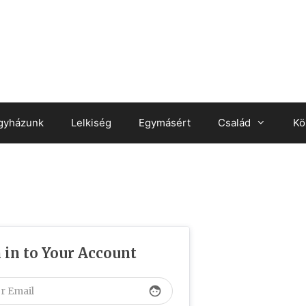
gyházunk
Lelkiség
Egymásért
Család
Kö
 in to Your Account
face