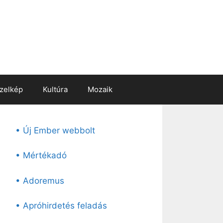
zelkép
Kultúra
Mozaik
• Új Ember webbolt
• Mértékadó
• Adoremus
• Apróhirdetés feladás