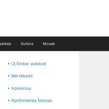
zelkép
Kultúra
Mozaik
• Új Ember webbolt
• Mértékadó
• Adoremus
• Apróhirdetés feladás