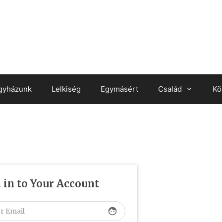
gyházunk
Lelkiség
Egymásért
Család
Kö
 in to Your Account
face