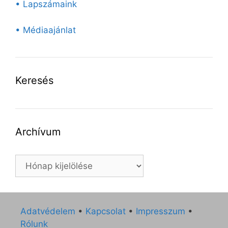
• Lapszámaink
• Médiaajánlat
Keresés
Archívum
Archívum
Adatvédelem
•
Kapcsolat
•
Impresszum
•
Rólunk