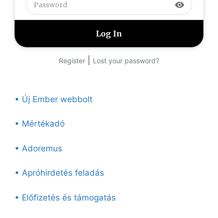
visibility
|
Register
Lost your password?
• Új Ember webbolt
• Mértékadó
• Adoremus
• Apróhirdetés feladás
• Előfizetés és támogatás