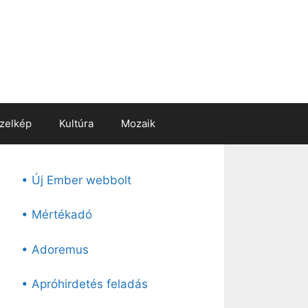
zelkép
Kultúra
Mozaik
• Új Ember webbolt
• Mértékadó
• Adoremus
• Apróhirdetés feladás