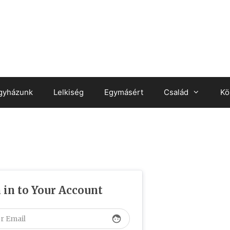
gyházunk
Lelkiség
Egymásért
Család
Kö
 in to Your Account
face