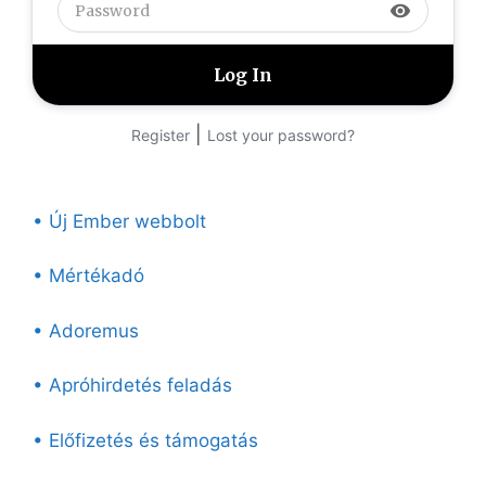
visibility
|
Register
Lost your password?
• Új Ember webbolt
• Mértékadó
• Adoremus
• Apróhirdetés feladás
• Előfizetés és támogatás