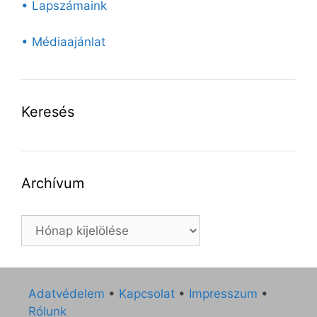
• Lapszámaink
• Médiaajánlat
Keresés
Archívum
Archívum
Adatvédelem
•
Kapcsolat
•
Impresszum
•
Rólunk