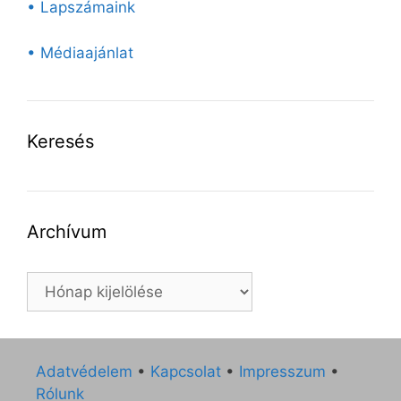
• Lapszámaink
• Médiaajánlat
Keresés
Archívum
Archívum
Adatvédelem
•
Kapcsolat
•
Impresszum
•
Rólunk