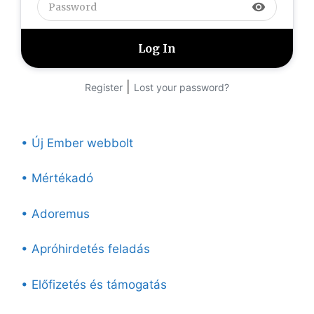
visibility
|
Register
Lost your password?
• Új Ember webbolt
• Mértékadó
• Adoremus
• Apróhirdetés feladás
• Előfizetés és támogatás