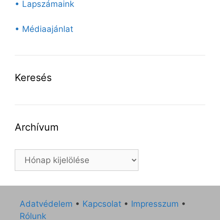
• Lapszámaink
• Médiaajánlat
Keresés
Archívum
Archívum
Adatvédelem
•
Kapcsolat
•
Impresszum
•
Rólunk