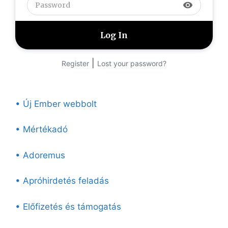
visibility
|
Register
Lost your password?
• Új Ember webbolt
• Mértékadó
• Adoremus
• Apróhirdetés feladás
• Előfizetés és támogatás