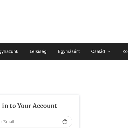
gyházunk
Lelkiség
Egymásért
Család
Kö
 in to Your Account
face