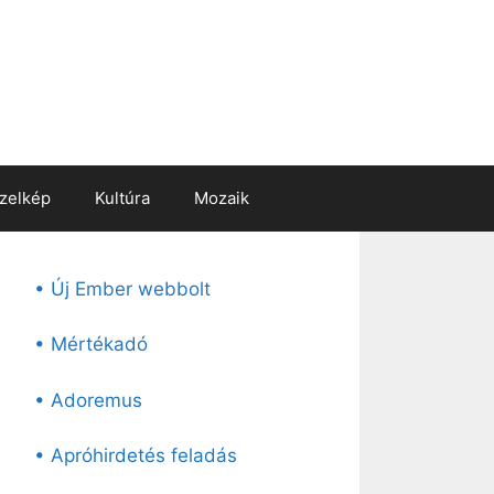
zelkép
Kultúra
Mozaik
• Új Ember webbolt
• Mértékadó
• Adoremus
• Apróhirdetés feladás