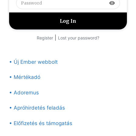
visibility
|
Register
Lost your password?
• Új Ember webbolt
• Mértékadó
• Adoremus
• Apróhirdetés feladás
• Előfizetés és támogatás