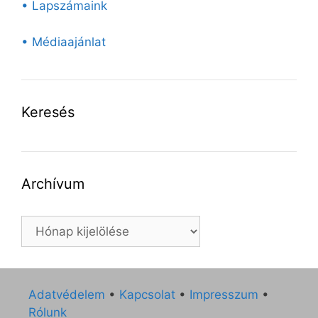
• Lapszámaink
• Médiaajánlat
Keresés
Archívum
Archívum
Adatvédelem
•
Kapcsolat
•
Impresszum
•
Rólunk