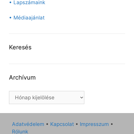
• Lapszámaink
• Médiaajánlat
Keresés
Archívum
Archívum
Adatvédelem
•
Kapcsolat
•
Impresszum
•
Rólunk