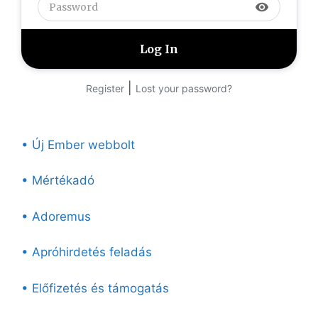
visibility
|
Register
Lost your password?
• Új Ember webbolt
• Mértékadó
• Adoremus
• Apróhirdetés feladás
• Előfizetés és támogatás