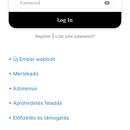
visibility
|
Register
Lost your password?
• Új Ember webbolt
• Mértékadó
• Adoremus
• Apróhirdetés feladás
• Előfizetés és támogatás