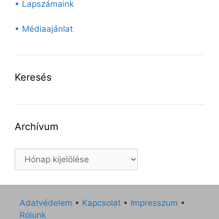
• Lapszámaink
• Médiaajánlat
Keresés
Archívum
Archívum
Adatvédelem
•
Kapcsolat
•
Impresszum
•
Rólunk