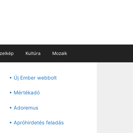
zelkép
Kultúra
Mozaik
• Új Ember webbolt
• Mértékadó
• Adoremus
• Apróhirdetés feladás