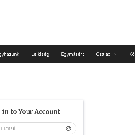
gyházunk
Lelkiség
Egymásért
Család
Kö
 in to Your Account
face