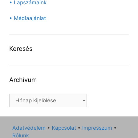
• Lapszámaink
• Médiaajánlat
Keresés
Archívum
Archívum
Adatvédelem
•
Kapcsolat
•
Impresszum
•
Rólunk