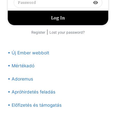
visibility
|
Register
Lost your password?
• Új Ember webbolt
• Mértékadó
• Adoremus
• Apróhirdetés feladás
• Előfizetés és támogatás