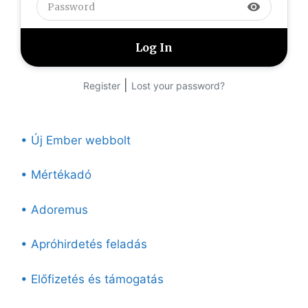
visibility
|
Register
Lost your password?
• Új Ember webbolt
• Mértékadó
• Adoremus
• Apróhirdetés feladás
• Előfizetés és támogatás