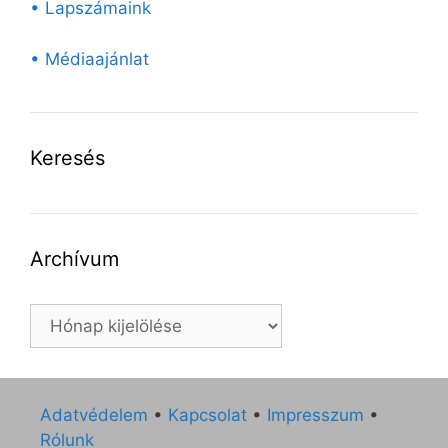
• Lapszámaink
• Médiaajánlat
Keresés
Archívum
Archívum
Adatvédelem
•
Kapcsolat
•
Impresszum
•
Rólunk