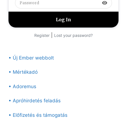
visibility
|
Register
Lost your password?
• Új Ember webbolt
• Mértékadó
• Adoremus
• Apróhirdetés feladás
• Előfizetés és támogatás