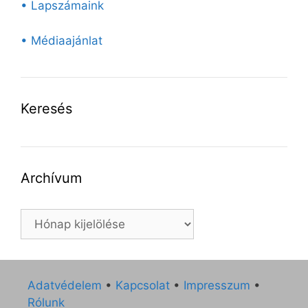
• Lapszámaink
• Médiaajánlat
Keresés
Archívum
Archívum
Adatvédelem
•
Kapcsolat
•
Impresszum
•
Rólunk