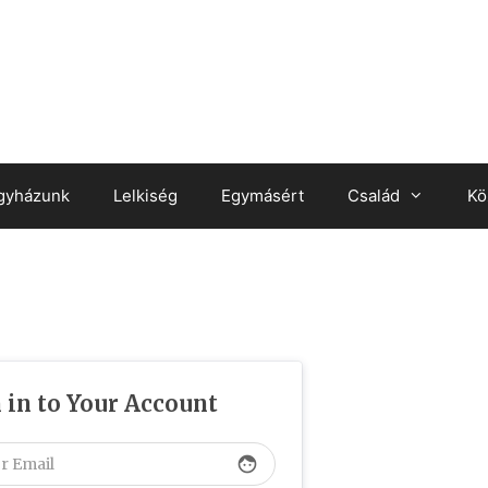
gyházunk
Lelkiség
Egymásért
Család
Kö
 in to Your Account
face