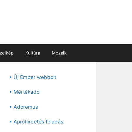
zelkép
Kultúra
Mozaik
• Új Ember webbolt
• Mértékadó
• Adoremus
• Apróhirdetés feladás