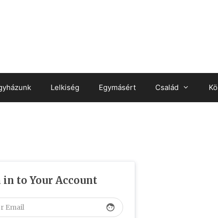
gyházunk
Lelkiség
Egymásért
Család
Kö
 in to Your Account
face