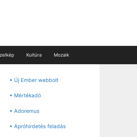
zelkép
Kultúra
Mozaik
• Új Ember webbolt
• Mértékadó
• Adoremus
• Apróhirdetés feladás