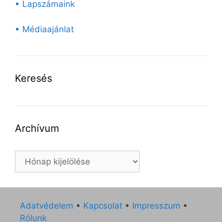
• Lapszámaink
• Médiaajánlat
Keresés
Archívum
Archívum
Adatvédelem
•
Kapcsolat
•
Impresszum
•
Rólunk