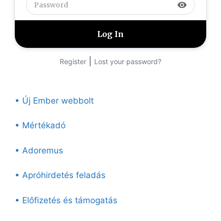
visibility
|
Register
Lost your password?
• Új Ember webbolt
• Mértékadó
• Adoremus
• Apróhirdetés feladás
• Előfizetés és támogatás