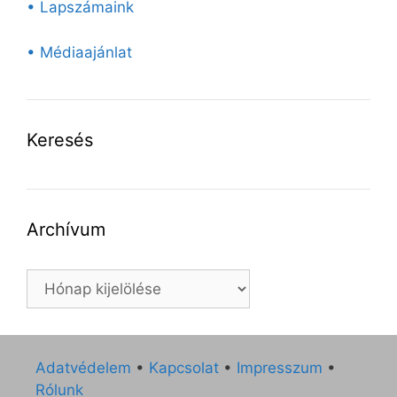
• Lapszámaink
• Médiaajánlat
Keresés
Archívum
Archívum
Adatvédelem
•
Kapcsolat
•
Impresszum
•
Rólunk