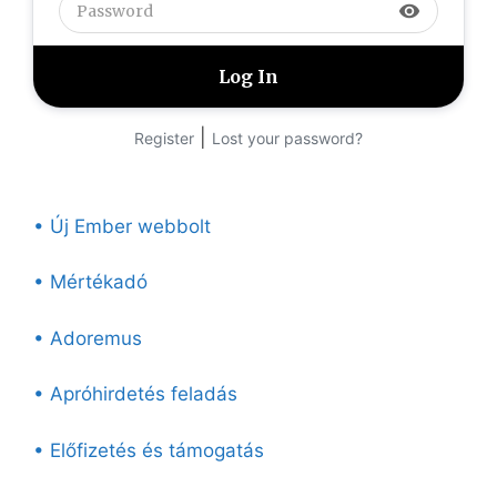
visibility
|
Register
Lost your password?
• Új Ember webbolt
• Mértékadó
• Adoremus
• Apróhirdetés feladás
• Előfizetés és támogatás