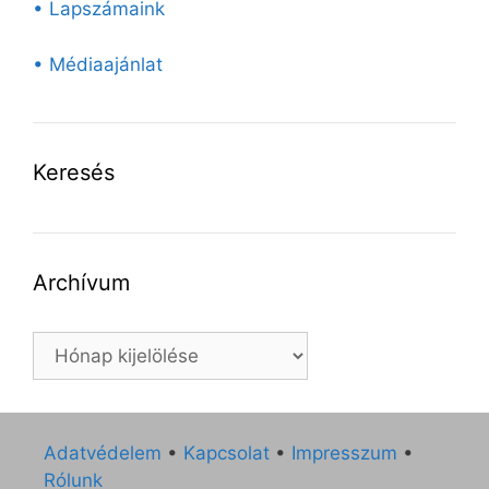
• Lapszámaink
• Médiaajánlat
Keresés
Archívum
Archívum
Adatvédelem
•
Kapcsolat
•
Impresszum
•
Rólunk