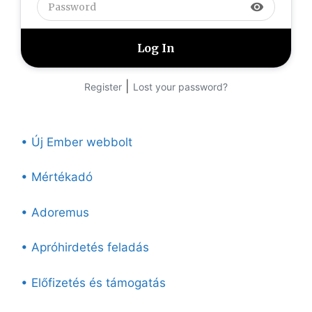
visibility
|
Register
Lost your password?
• Új Ember webbolt
• Mértékadó
• Adoremus
• Apróhirdetés feladás
• Előfizetés és támogatás