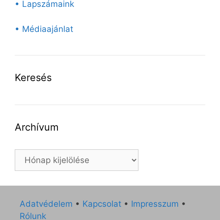
• Lapszámaink
• Médiaajánlat
Keresés
Archívum
Archívum
Adatvédelem
•
Kapcsolat
•
Impresszum
•
Rólunk