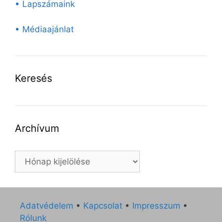
• Lapszámaink
• Médiaajánlat
Keresés
Archívum
Archívum
Adatvédelem
•
Kapcsolat
•
Impresszum
•
Rólunk