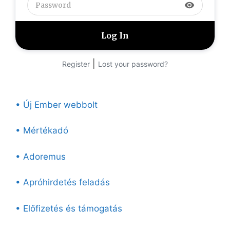
visibility
|
Register
Lost your password?
• Új Ember webbolt
• Mértékadó
• Adoremus
• Apróhirdetés feladás
• Előfizetés és támogatás