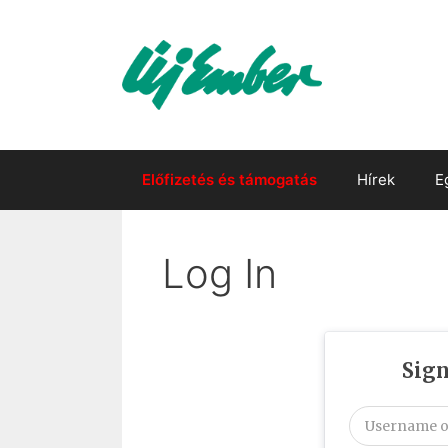
Kilépés
a
tartalomba
Előfizetés és támogatás
Hírek
E
Log In
Sign