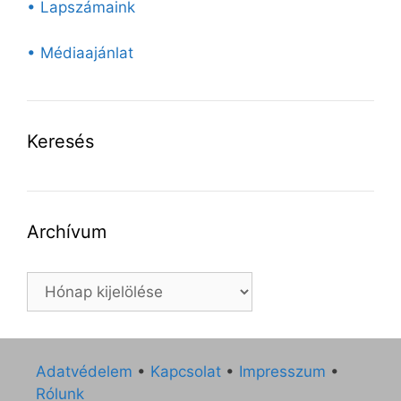
• Lapszámaink
• Médiaajánlat
Keresés
Archívum
Archívum
Adatvédelem
•
Kapcsolat
•
Impresszum
•
Rólunk