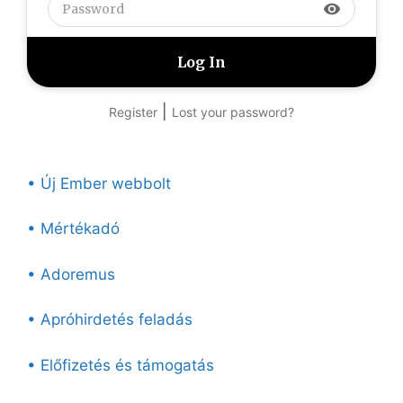
visibility
|
Register
Lost your password?
• Új Ember webbolt
• Mértékadó
• Adoremus
• Apróhirdetés feladás
• Előfizetés és támogatás