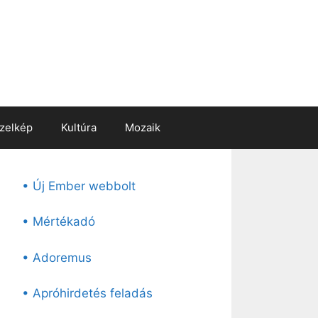
zelkép
Kultúra
Mozaik
• Új Ember webbolt
• Mértékadó
• Adoremus
• Apróhirdetés feladás