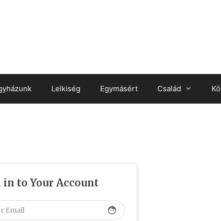
gyházunk
Lelkiség
Egymásért
Család
Kö
 in to Your Account
face