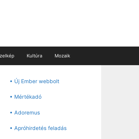
zelkép
Kultúra
Mozaik
• Új Ember webbolt
• Mértékadó
• Adoremus
• Apróhirdetés feladás