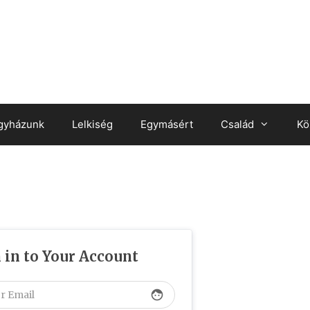
gyházunk
Lelkiség
Egymásért
Család
Kö
 in to Your Account
face