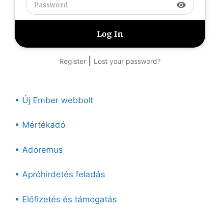
visibility
|
Register
Lost your password?
• Új Ember webbolt
• Mértékadó
• Adoremus
• Apróhirdetés feladás
• Előfizetés és támogatás