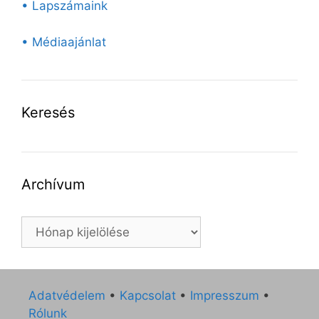
• Lapszámaink
• Médiaajánlat
Keresés
Archívum
Archívum
Adatvédelem
•
Kapcsolat
•
Impresszum
•
Rólunk