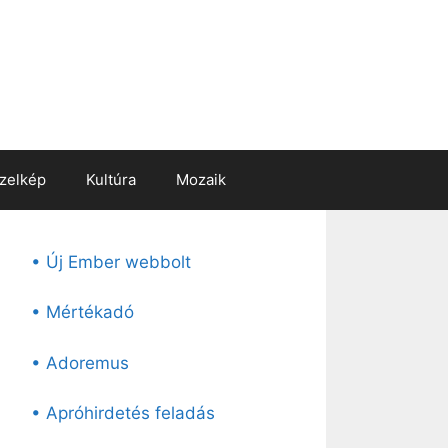
zelkép
Kultúra
Mozaik
• Új Ember webbolt
• Mértékadó
• Adoremus
• Apróhirdetés feladás