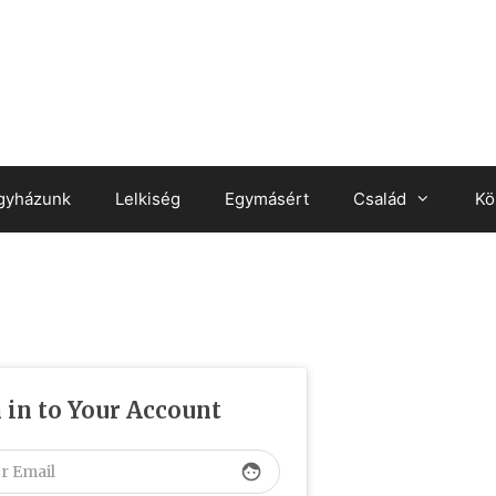
gyházunk
Lelkiség
Egymásért
Család
Kö
 in to Your Account
face