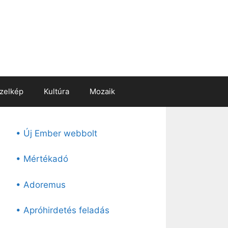
zelkép
Kultúra
Mozaik
• Új Ember webbolt
• Mértékadó
• Adoremus
• Apróhirdetés feladás