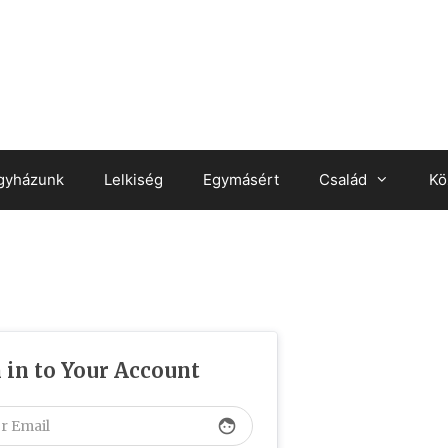
gyházunk
Lelkiség
Egymásért
Család
Kö
 in to Your Account
face