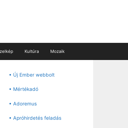
zelkép
Kultúra
Mozaik
• Új Ember webbolt
• Mértékadó
• Adoremus
• Apróhirdetés feladás