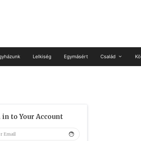
gyházunk
Lelkiség
Egymásért
Család
Kö
 in to Your Account
face