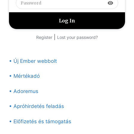
visibility
|
Register
Lost your password?
• Új Ember webbolt
• Mértékadó
• Adoremus
• Apróhirdetés feladás
• Előfizetés és támogatás