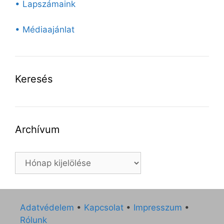
• Lapszámaink
• Médiaajánlat
Keresés
Archívum
Archívum
Adatvédelem
•
Kapcsolat
•
Impresszum
•
Rólunk