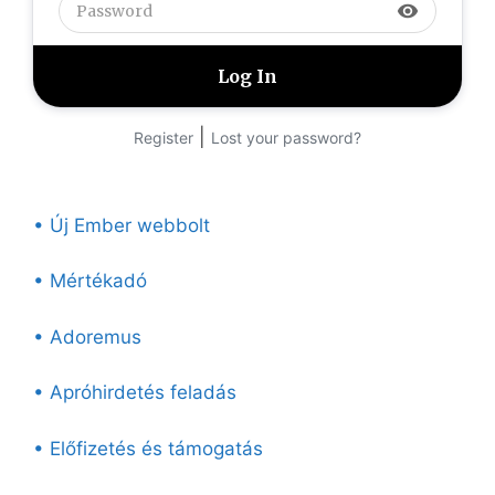
visibility
|
Register
Lost your password?
• Új Ember webbolt
• Mértékadó
• Adoremus
• Apróhirdetés feladás
• Előfizetés és támogatás