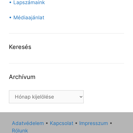
• Lapszámaink
• Médiaajánlat
Keresés
Archívum
Archívum
Adatvédelem
•
Kapcsolat
•
Impresszum
•
Rólunk