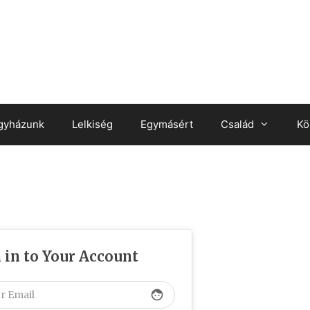
gyházunk
Lelkiség
Egymásért
Család
Kö
 in to Your Account
face