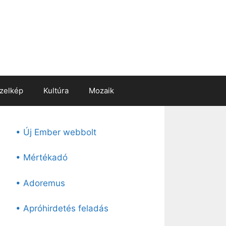
zelkép
Kultúra
Mozaik
• Új Ember webbolt
• Mértékadó
• Adoremus
• Apróhirdetés feladás