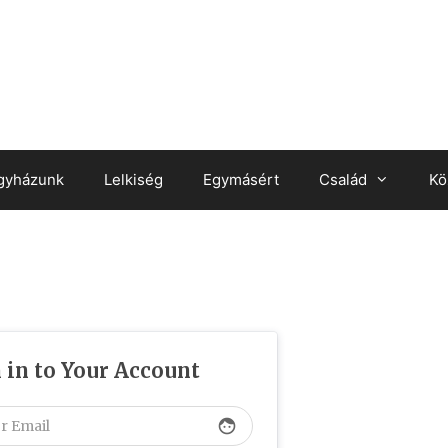
gyházunk
Lelkiség
Egymásért
Család
Kö
 in to Your Account
face