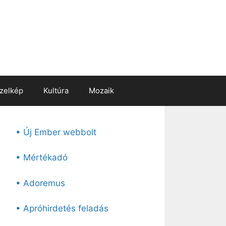
zelkép
Kultúra
Mozaik
• Új Ember webbolt
• Mértékadó
• Adoremus
• Apróhirdetés feladás