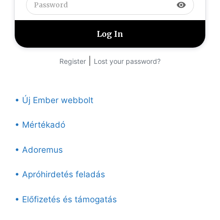
visibility
|
Register
Lost your password?
• Új Ember webbolt
• Mértékadó
• Adoremus
• Apróhirdetés feladás
• Előfizetés és támogatás