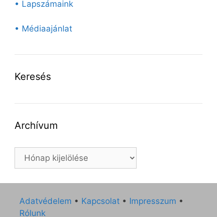
• Lapszámaink
• Médiaajánlat
Keresés
Archívum
Archívum
Adatvédelem
•
Kapcsolat
•
Impresszum
•
Rólunk