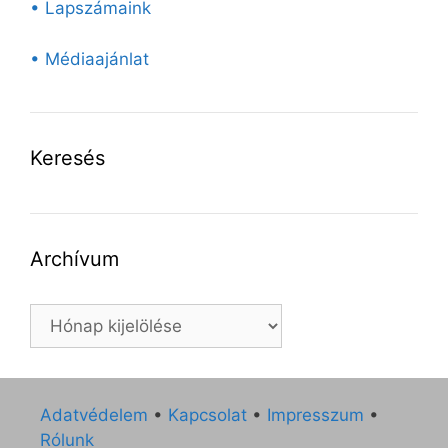
• Lapszámaink
• Médiaajánlat
Keresés
Archívum
Archívum
Adatvédelem
•
Kapcsolat
•
Impresszum
•
Rólunk