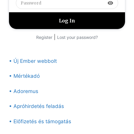
visibility
|
Register
Lost your password?
• Új Ember webbolt
• Mértékadó
• Adoremus
• Apróhirdetés feladás
• Előfizetés és támogatás