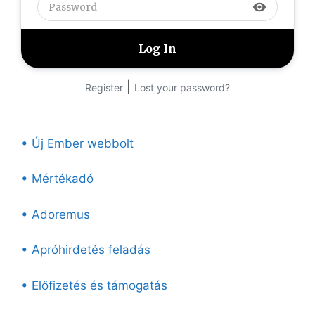
visibility
|
Register
Lost your password?
• Új Ember webbolt
• Mértékadó
• Adoremus
• Apróhirdetés feladás
• Előfizetés és támogatás