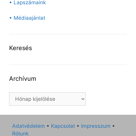
• Lapszámaink
• Médiaajánlat
Keresés
Archívum
Archívum
Adatvédelem
•
Kapcsolat
•
Impresszum
•
Rólunk