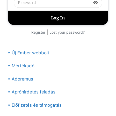
visibility
|
Register
Lost your password?
• Új Ember webbolt
• Mértékadó
• Adoremus
• Apróhirdetés feladás
• Előfizetés és támogatás