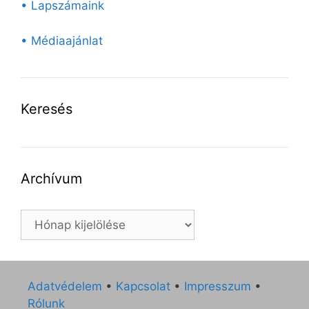
• Lapszámaink
• Médiaajánlat
Keresés
Archívum
Archívum
Adatvédelem
•
Kapcsolat
•
Impresszum
•
Rólunk